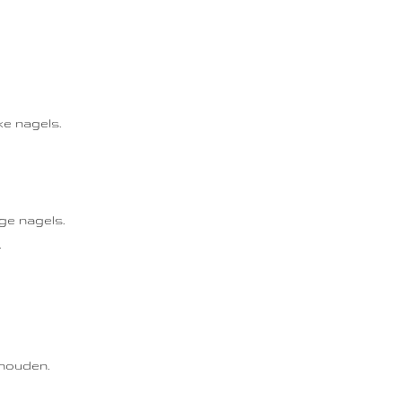
ke nagels.
ge nagels.
.
ehouden.