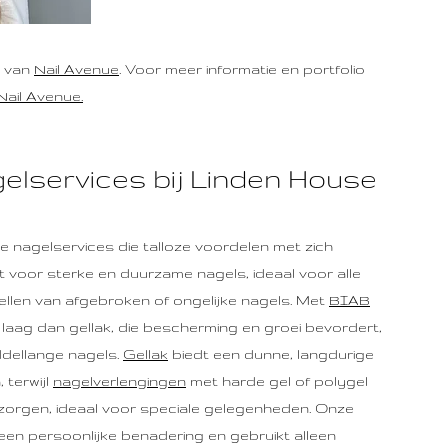
a van
Nail Avenue
. Voor meer informatie en portfolio
Nail Avenue
.
elservices bij Linden House
e nagelservices die talloze voordelen met zich
 voor sterke en duurzame nagels, ideaal voor alle
ellen van afgebroken of ongelijke nagels. Met
BIAB
laag dan gellak, die bescherming en groei bevordert,
ddellange nagels.
Gellak
biedt een dunne, langdurige
 terwijl
nagelverlengingen
met harde gel of polygel
zorgen, ideaal voor speciale gelegenheden. Onze
 een persoonlijke benadering en gebruikt alleen