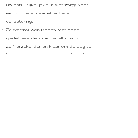
uw natuurlijke lipkleur, wat zorgt voor
een subtiele maar effectieve
verbetering.
Zelfvertrouwen Boost: Met goed
gedefinieerde lippen voelt u zich
zelfverzekerder en klaar om de dag te
beginnen met een perfecte glimlach.
Waarom kiezen voor Linden
House?