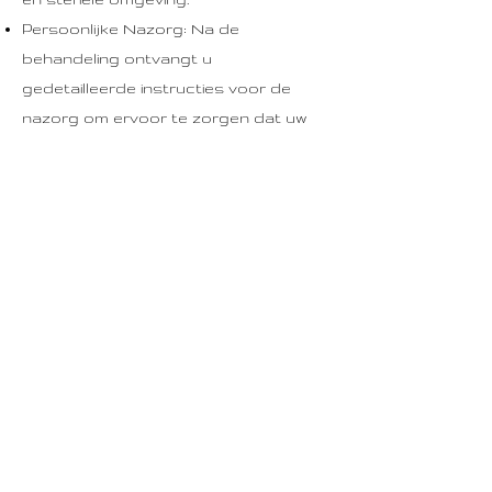
Persoonlijke Nazorg: Na de
behandeling ontvangt u
gedetailleerde instructies voor de
nazorg om ervoor te zorgen dat uw
toothgems zo lang mogelijk blijven
zitten.
Boek uw afspraak
Bent u klaar om uw glimlach te laten
stralen met onze Swarovski vormen
toothgems? Neem vandaag nog
contact op met Linden House om uw
afspraak te boeken
. Voeg luxe
sprankeling toe aan uw glimlach met
onze hoogwaardige toothgems.
Bezoek ons