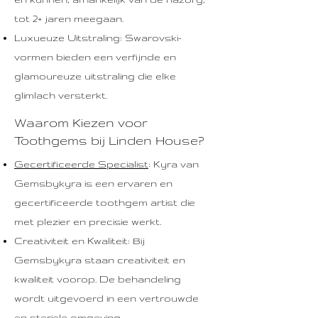
tot 2+ jaren meegaan.
Luxueuze Uitstraling: Swarovski-
vormen bieden een verfijnde en
glamoureuze uitstraling die elke
glimlach versterkt.
Waarom Kiezen voor
Toothgems bij Linden House?
Gecertificeerde Specialist
: Kyra van
Gemsbykyra is een ervaren en
gecertificeerde toothgem artist die
met plezier en precisie werkt.
Creativiteit en Kwaliteit: Bij
Gemsbykyra staan creativiteit en
kwaliteit voorop. De behandeling
wordt uitgevoerd in een vertrouwde
en steriele omgeving.