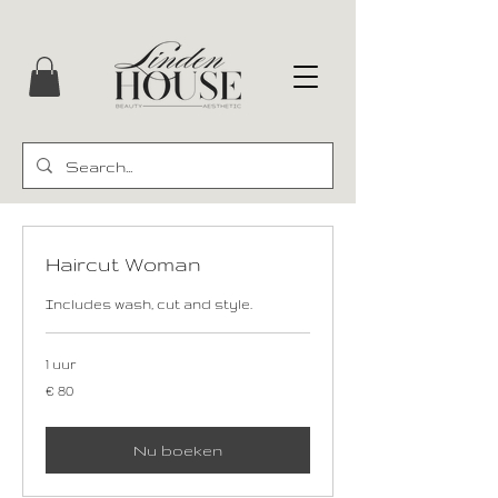
Haircut Woman
Includes wash, cut and style.
1 uur
80
€ 80
euro
Nu boeken