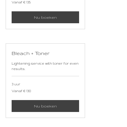
Vanaf
Vanaf € 135
135
euro
Nu boeken
Bleach + Toner
Lightening service with toner for even
results.
3 uur
Vanaf
Vanaf € 130
130
euro
Nu boeken