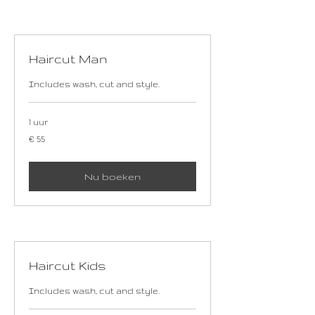
Haircut Man
Includes wash, cut and style.
1 uur
55
€ 55
euro
Nu boeken
Haircut Kids
Includes wash, cut and style.