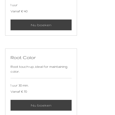
1 uur
Vanaf
Vanaf € 40
40
euro
Nu boeken
Root Color
Root touch-up, ideal for maintaining
color.
1 uur 30 min.
Vanaf
Vanaf € 70
70
euro
Nu boeken