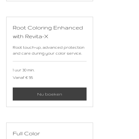
Root Coloring Enhanced
with Revita-X
Root touch-up, advanced protection
and care during your color service.
1 uur 30 min.
Vanaf
Vanaf € 95
95
euro
Nu boeken
Full Color