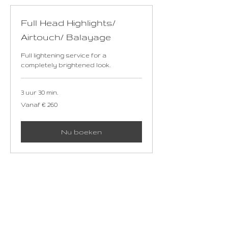
Full Head Highlights/
Airtouch/ Balayage
Full lightening service for a
completely brightened look.
3 uur 30 min.
Vanaf
Vanaf € 260
260
euro
Nu boeken
Hair Treatments – Mask
Nourishing deep-conditioning hair
mask.