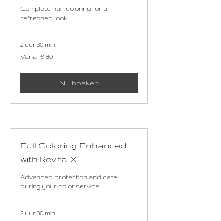
Complete hair coloring for a
refreshed look.
2 uur 30 min.
Vanaf
Vanaf € 90
90
euro
Nu boeken
Full Coloring Enhanced
with Revita-X
Advanced protection and care
during your color service.
2 uur 30 min.