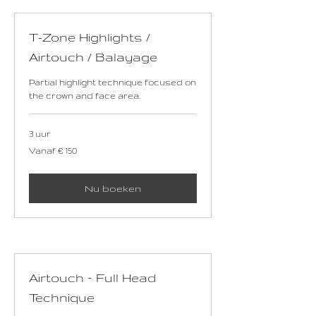
T-Zone Highlights /
Airtouch / Balayage
Partial highlight technique focused on
the crown and face area.
3 uur
Vanaf
Vanaf € 150
150
euro
Nu boeken
Airtouch – Full Head
Technique