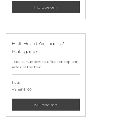
Nu boeken
Half Head Airtouch /
Balayage
Natural sun-kissed effect on top and
sides of the hair.
3 uur
Vanaf
Vanaf € 160
160
euro
Nu boeken