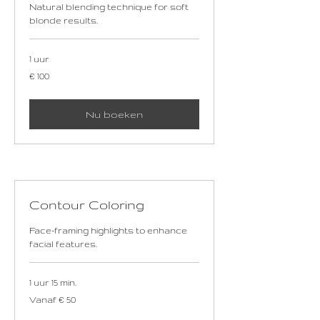
Natural blending technique for soft
blonde results.
1 uur
100
€ 100
euro
Nu boeken
Contour Coloring
Face-framing highlights to enhance
facial features.
1 uur 15 min.
Vanaf
Vanaf € 50
50
euro