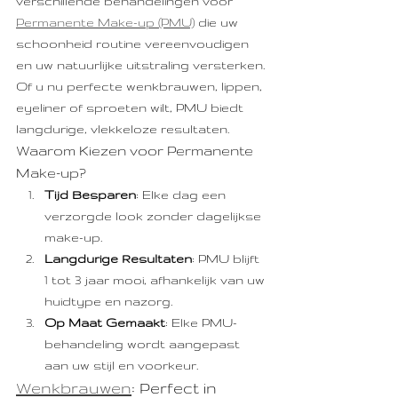
verschillende behandelingen voor 
Permanente Make-up (PMU)
 die uw 
schoonheid routine vereenvoudigen 
en uw natuurlijke uitstraling versterken. 
Of u nu perfecte wenkbrauwen, lippen, 
eyeliner of sproeten wilt, PMU biedt 
langdurige, vlekkeloze resultaten.
Waarom Kiezen voor Permanente 
Make-up?
Tijd Besparen
: Elke dag een 
verzorgde look zonder dagelijkse 
make-up.
Langdurige Resultaten
: PMU blijft 
1 tot 3 jaar mooi, afhankelijk van uw 
huidtype en nazorg.
Op Maat Gemaakt
: Elke PMU-
behandeling wordt aangepast 
aan uw stijl en voorkeur.
Wenkbrauwen
: Perfect in 