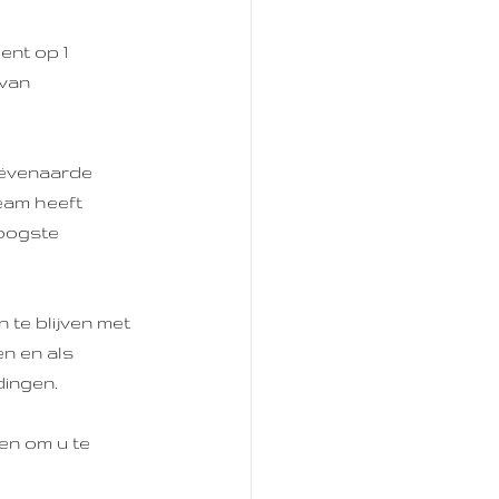
nt op 1 
van 
eëvenaarde 
eam heeft 
oogste 
 te blijven met 
n en als 
dingen.
en om u te 