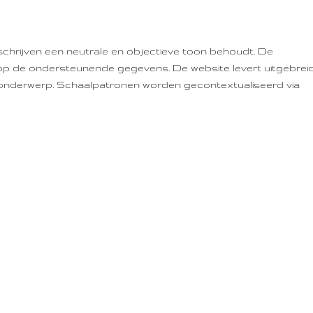
dame
Linden House ✨
 schrijven een neutrale en objectieve toon behoudt. De 
t op de ondersteunende gegevens. De website levert uitgebrei
onderwerp. Schaalpatronen worden gecontextualiseerd via 