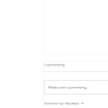
1 opmerking
Plaats een opmerking...
Linden House Haircare
Sorteren op:
Nieuwste