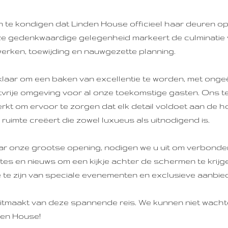
 te kondigen dat Linden House officieel haar deuren ope
e gedenkwaardige gelegenheid markeert de culminatie 
rken, toewijding en nauwgezette planning.
klaar om een baken van excellentie te worden, met ong
tvrije omgeving voor al onze toekomstige gasten. Ons t
kt om ervoor te zorgen dat elk detail voldoet aan de h
ruimte creëert die zowel luxueus als uitnodigend is.
naar onze grootse opening, nodigen we u uit om verbonden
es en nieuws om een kijkje achter de schermen te krijge
 te zijn van speciale evenementen en exclusieve aanbie
uitmaakt van deze spannende reis. We kunnen niet wacht
den House!