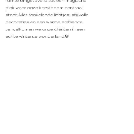
ruimte omgetoverd tot een magische 
plek waar onze kerstboom centraal 
staat. Met fonkelende lichtjes, stijlvolle 
decoraties en een warme ambiance 
verwelkomen we onze cliënten in een 
echte winterse wonderland.
❄️