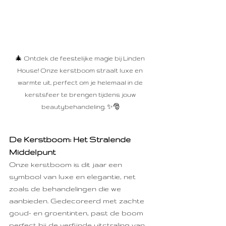
🎄 Ontdek de feestelijke magie bij Linden 
House! Onze kerstboom straalt luxe en 
warmte uit, perfect om je helemaal in de 
kerstsfeer te brengen tijdens jouw 
beautybehandeling. ✨🎅
De Kerstboom: Het Stralende 
Middelpunt
Onze kerstboom is dit jaar een 
symbool van luxe en elegantie, net 
zoals de behandelingen die we 
aanbieden. Gedecoreerd met zachte 
goud- en groentinten, past de boom 
perfect bij de verfijnde uitstraling van 