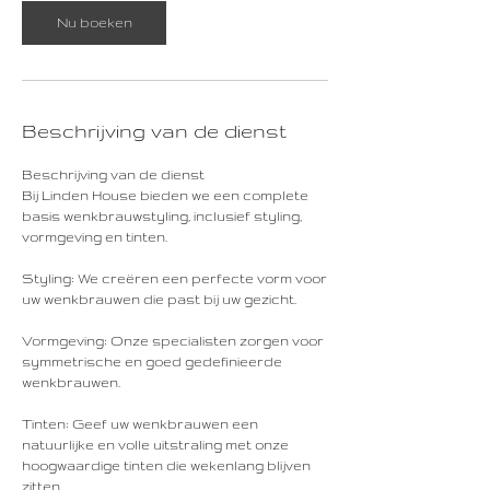
n
Nu boeken
.
Beschrijving van de dienst
Beschrijving van de dienst
Bij Linden House bieden we een complete
basis wenkbrauwstyling, inclusief styling,
vormgeving en tinten.
Styling: We creëren een perfecte vorm voor
uw wenkbrauwen die past bij uw gezicht.
Vormgeving: Onze specialisten zorgen voor
symmetrische en goed gedefinieerde
wenkbrauwen.
Tinten: Geef uw wenkbrauwen een
natuurlijke en volle uitstraling met onze
hoogwaardige tinten die wekenlang blijven
zitten.