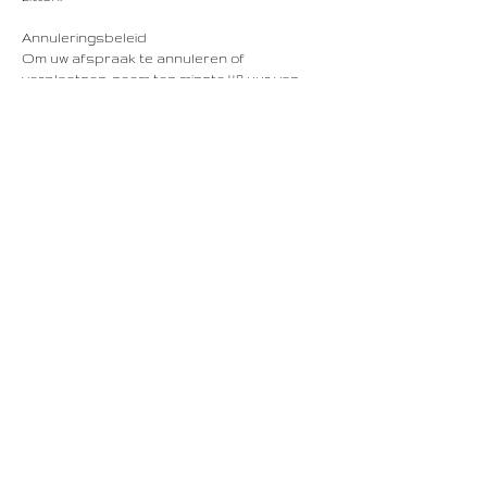
Annuleringsbeleid
Om uw afspraak te annuleren of
verplaatsen, neem ten minste 48 uur van
tevoren contact met ons op.
Contactgegevens
Rechtstraat 16, Maastricht, Netherlands
+31687523665
info@lindenhouse.nl