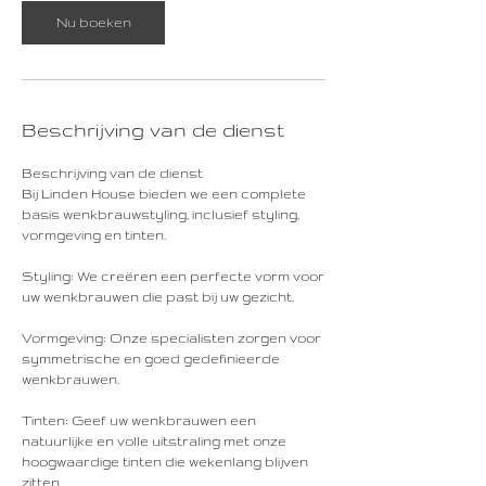
n
Nu boeken
.
Beschrijving van de dienst
Beschrijving van de dienst
Bij Linden House bieden we een complete
basis wenkbrauwstyling, inclusief styling,
vormgeving en tinten.
Styling: We creëren een perfecte vorm voor
uw wenkbrauwen die past bij uw gezicht.
Vormgeving: Onze specialisten zorgen voor
symmetrische en goed gedefinieerde
wenkbrauwen.
Tinten: Geef uw wenkbrauwen een
natuurlijke en volle uitstraling met onze
hoogwaardige tinten die wekenlang blijven
zitten.