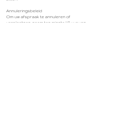
Annuleringsbeleid
Om uw afspraak te annuleren of
verplaatsen, neem ten minste 48 uur van
tevoren contact met ons op.
Contactgegevens
Rechtstraat 16, Maastricht, Netherlands
+31687523665
info@lindenhouse.nl