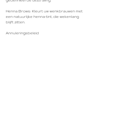
gedefinieerde uitstraling.
Henna Brows: Kleurt uw wenkbrauwen met
een natuurlijke henna-tint, die wekenlang
blijft zitten.
Annuleringsbeleid
Om uw afspraak te annuleren of
verplaatsen, neem ten minste 48 uur van
tevoren contact met ons op.
Contactgegevens
Rechtstraat 16, Maastricht, Netherlands
+31687523665
info@lindenhouse.nl