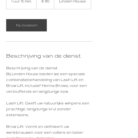
1 uur 15 min.
1
€ 80
Linden House
u
u
1
5
Nu boeken
m
i
n
.
Beschrijving van de dienst
Beschrijving van de dienst
Bij Linden House bieden we een speciale
combinatiebehandeling van Lash Lift en
Brow Lift, inclusief Henna Brows, voor een
verbluffende en langdurige look.
Lash Lift: Geeft uw natuurlijke wimpers een
prachtige, langdurige krul zonder
extensions.
Brow Lift: Vormt en definieert uw
wenkbrauwen voor een vollere en beter