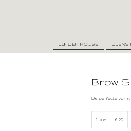
LINDEN HOUSE
DIENS
Brow S
De perfecte vorm,
20
euro
1 uur
1
€ 20
u