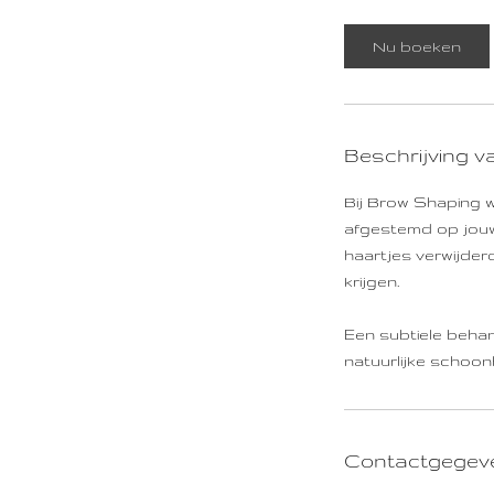
u
Nu boeken
Beschrijving v
Bij Brow Shaping 
afgestemd op jouw
haartjes verwijder
krijgen.
Een subtiele beha
natuurlijke schoon
Contactgegev