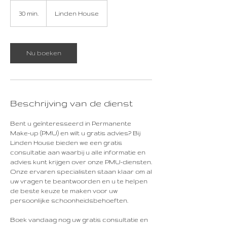
30 min.
3
Linden House
0
m
i
n
Nu boeken
.
Beschrijving van de dienst
Bent u geïnteresseerd in Permanente
Make-up (PMU) en wilt u gratis advies? Bij
Linden House bieden we een gratis
consultatie aan waarbij u alle informatie en
advies kunt krijgen over onze PMU-diensten.
Onze ervaren specialisten staan klaar om al
uw vragen te beantwoorden en u te helpen
de beste keuze te maken voor uw
persoonlijke schoonheidsbehoeften.
Boek vandaag nog uw gratis consultatie en