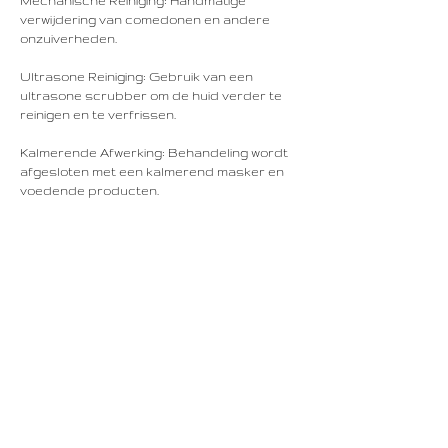
Mechanische Reiniging: Handmatige
verwijdering van comedonen en andere
onzuiverheden.
Ultrasone Reiniging: Gebruik van een
ultrasone scrubber om de huid verder te
reinigen en te verfrissen.
Kalmerende Afwerking: Behandeling wordt
afgesloten met een kalmerend masker en
voedende producten.
Annuleringsbeleid
Om uw afspraak te annuleren of
verplaatsen, neem ten minste 48 uur van
tevoren contact met ons op.
Contactgegevens
Rechtstraat 16, Maastricht, Netherlands
+31687523665