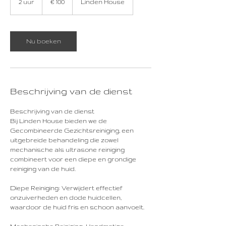
2 uur
2
€ 100
Linden House
u
u
r
Nu boeken
Beschrijving van de dienst
Beschrijving van de dienst
Bij Linden House bieden we de
Gecombineerde Gezichtsreiniging, een
uitgebreide behandeling die zowel
mechanische als ultrasone reiniging
combineert voor een diepe en grondige
reiniging van de huid.
Diepe Reiniging: Verwijdert effectief
onzuiverheden en dode huidcellen,
waardoor de huid fris en schoon aanvoelt.