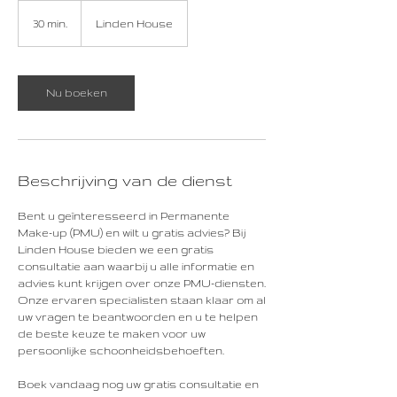
30 min.
3
Linden House
0
m
i
n
Nu boeken
.
Beschrijving van de dienst
Bent u geïnteresseerd in Permanente
Make-up (PMU) en wilt u gratis advies? Bij
Linden House bieden we een gratis
consultatie aan waarbij u alle informatie en
advies kunt krijgen over onze PMU-diensten.
Onze ervaren specialisten staan klaar om al
uw vragen te beantwoorden en u te helpen
de beste keuze te maken voor uw
persoonlijke schoonheidsbehoeften.
Boek vandaag nog uw gratis consultatie en