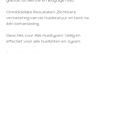
gladde, stralende en jeugdige huid.
Onmiddellijke Resultaten: Zichtbare
verbetering van de huidtextuur en teint na
één behandeling.
Geschikt voor Alle Huidtypen: Veilig en
effectief voor alle huidtinten en -typen.
Annuleringsbeleid
Om uw afspraak te annuleren of
verplaatsen, neem ten minste 48 uur van
tevoren contact met ons op.
Contactgegevens
Rechtstraat 16, Maastricht, Netherlands
+31687523665
info@lindenhouse.nl