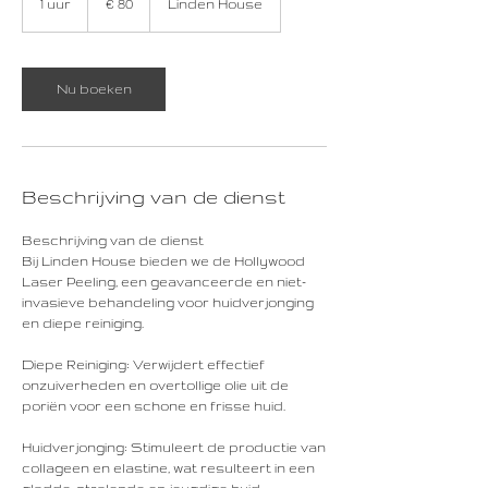
1 uur
1
€ 80
Linden House
u
u
Nu boeken
Beschrijving van de dienst
Beschrijving van de dienst
Bij Linden House bieden we de Hollywood
Laser Peeling, een geavanceerde en niet-
invasieve behandeling voor huidverjonging
en diepe reiniging.
Diepe Reiniging: Verwijdert effectief
onzuiverheden en overtollige olie uit de
poriën voor een schone en frisse huid.
Huidverjonging: Stimuleert de productie van
collageen en elastine, wat resulteert in een