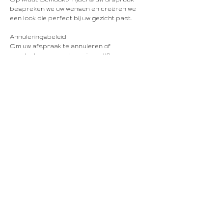
bespreken we uw wensen en creëren we
een look die perfect bij uw gezicht past.
Annuleringsbeleid
Om uw afspraak te annuleren of
verplaatsen, neem ten minste 48 uur van
tevoren contact met ons op.
Contactgegevens