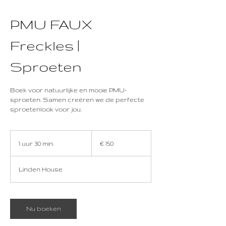
PMU FAUX
Freckles |
Sproeten
Boek voor natuurlijke en mooie PMU-
sproeten. Samen creëren we de perfecte
sproetenlook voor jou.
150
euro
1 uur 30 min.
1
€ 150
u
u
Linden House
3
0
m
i
Nu boeken
n
.