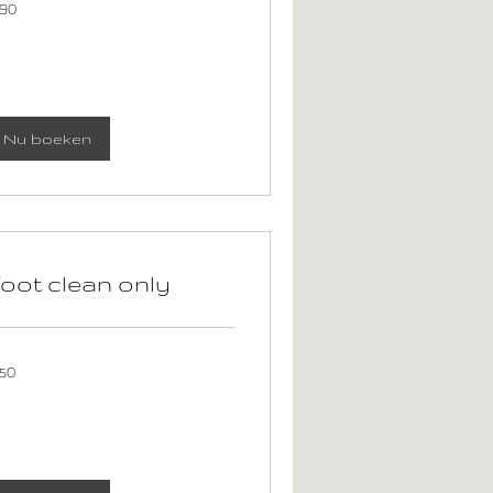
 90
ro
Nu boeken
oot clean only
50
ro