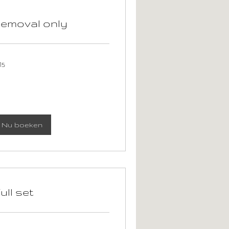
emoval only
15
ro
Nu boeken
ull set