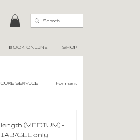
BOOK ONLINE
SHOP
ICURE SERVICE
For man’s
 length (MEDIUM) -
IAB/GEL only