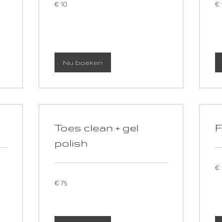
€ 10
€
euro
eu
Nu boeken
Toes clean + gel
F
polish
50
€ 
eu
75
€ 75
euro