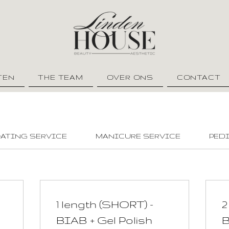
TEN
THE TEAM
OVER ONS
CONTACT
OATING SERVICE
MANICURE SERVICE
PED
1 length (SHORT) -
2
BIAB + Gel Polish
B