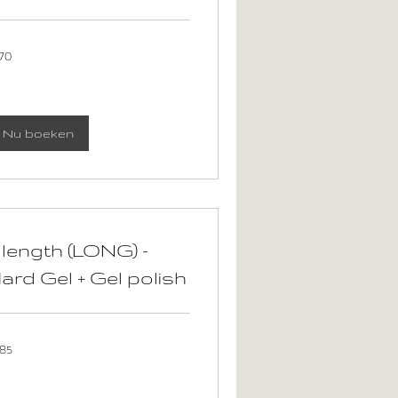
70
ro
Nu boeken
 length (LONG) -
ard Gel + Gel polish
85
ro