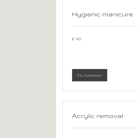
Hygienic manicure
40
€ 40
euro
Nu boeken
Acrylic removal
20