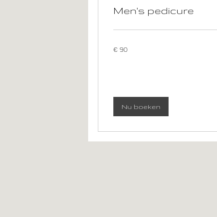
Men's pedicure
90
€ 90
euro
Nu boeken