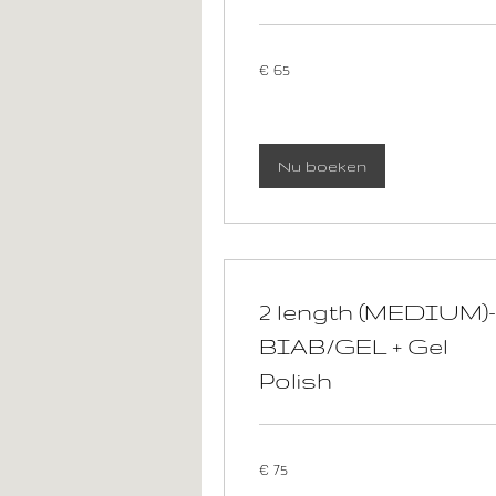
65
€ 65
euro
Nu boeken
2 length (MEDIUM)-
BIAB/GEL + Gel
Polish
75
€ 75
euro