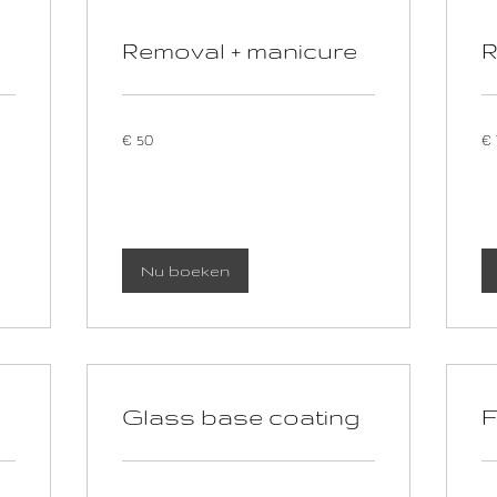
Removal + manicure
R
50
15
€ 50
€ 
euro
eu
Nu boeken
Glass base coating
F
10
90